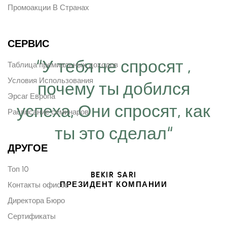
Промоакции В Странах
СЕРВИС
“У тебя не спросят ,
Таблица премиальных доходов
Условия Использования
почему ты добился
Эрсаг Европа
успеха, Они спросят, как
Расписание семинаров
ты это сделал“
ДРУГОЕ
Топ 10
BEKIR SARI
ПРЕЗИДЕНТ КОМПАНИИ
Контакты офисов
Директора Бюро
Сертификаты