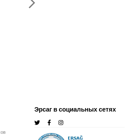
KEMAL KARATA
ВЫШЕСТОЯЩИЙ СТАРШИЙ РЕГИО
ЗОЛОТОЙ ЛИДЕР КЕМАЛ
Эрсаг в социальных сетях
сов