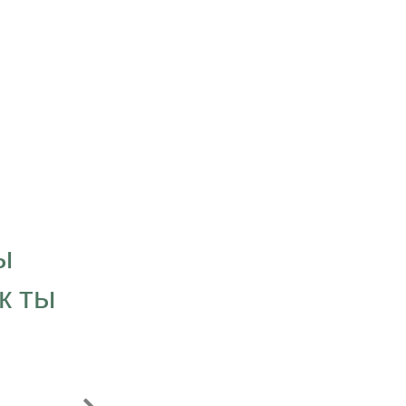
“Цель, которую мы
визуализируем в свое
ы
временем превращае
к ты
нашей личности. Мы 
что связано с нашей 
свою чест