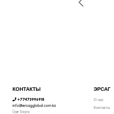
ОЛЬФ ПЕЧЕНИЦЫН
ЬНЫЙ ДИРЕКТОР РОССИИ
КОНТАКТЫ
ЭРСАГ
+77473996918
О нас
info@ersagglobal.com.kz
Контакты
Üye Sayısı :