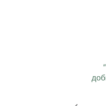
 важно работать ещё
ергичнее, передавая
доб
безграничную веру в
ую компанию Эрсаг"