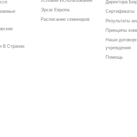
Условия Использования
ессе
Директора Бю
Эрсаг Европа
аваемые
Сертификаты
Расписание семинаров
Результаты ан
овские
Принципы ком
Наши договор
и В Странах
учреждения
Помощь