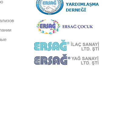
ро
ализов
пании
ные