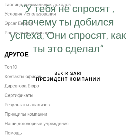
Таблица премиальных доходов
“У тебя не спросят ,
Условия Использования
почему ты добился
Эрсаг Европа
успеха, Они спросят, как
Расписание семинаров
ты это сделал“
ДРУГОЕ
Топ 10
BEKIR SARI
Контакты офисов
ПРЕЗИДЕНТ КОМПАНИИ
Директора Бюро
Сертификаты
Результаты анализов
Принципы компании
Наши договорные учреждения
Помощь