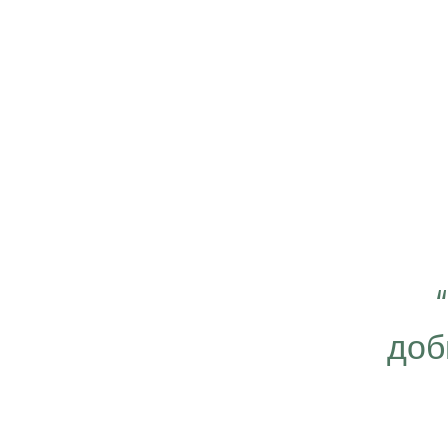
 важно работать ещё
ергичнее, передавая
доб
безграничную веру в
ую компанию Эрсаг"