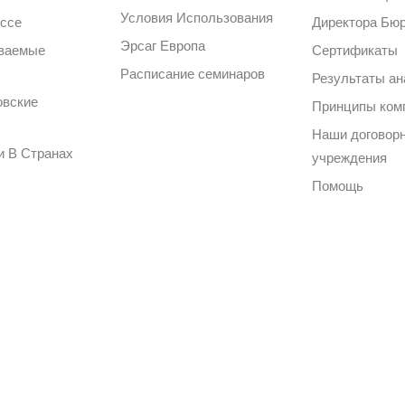
Условия Использования
ессе
Директора Бю
Эрсаг Европа
аваемые
Сертификаты
Расписание семинаров
Результаты ан
овские
Принципы ком
Наши договор
и В Странах
учреждения
Помощь