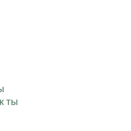
“Цель, которую мы
визуализируем в свое
ы
временем превращае
к ты
нашей личности. Мы 
что связано с нашей 