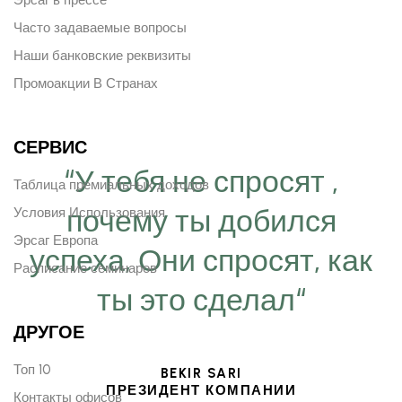
Часто задаваемые вопросы
Наши банковские реквизиты
Промоакции В Странах
СЕРВИС
“У тебя не спросят ,
Таблица премиальных доходов
почему ты добился
Условия Использования
Эрсаг Европа
успеха, Они спросят, как
Расписание семинаров
ты это сделал“
ДРУГОЕ
Топ 10
BEKIR SARI
ПРЕЗИДЕНТ КОМПАНИИ
Контакты офисов