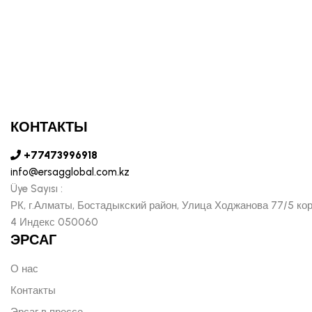
КОНТАКТЫ
+77473996918
info@ersagglobal.com.kz
Üye Sayısı :
РК, г.Алматы, Бостадыкский район, Улица Ходжанова 77/5 ко
4 Индекс 050060
ЭРСАГ
О нас
Контакты
Эрсаг в прессе