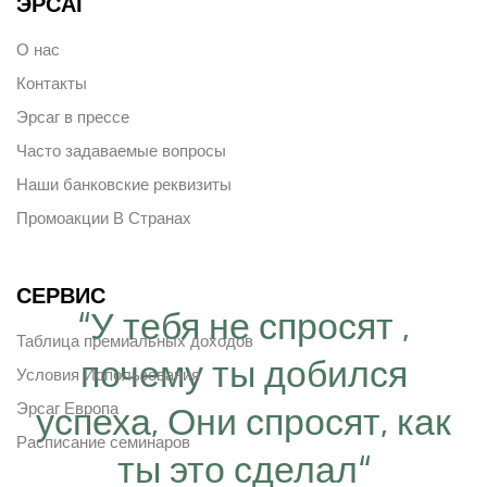
ЭРСАГ
О нас
Контакты
Эрсаг в прессе
Часто задаваемые вопросы
Наши банковские реквизиты
Промоакции В Странах
СЕРВИС
“У тебя не спросят ,
Таблица премиальных доходов
почему ты добился
Условия Использования
Эрсаг Европа
успеха, Они спросят, как
Расписание семинаров
ты это сделал“