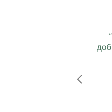
 важно работать ещё
ергичнее, передавая
доб
безграничную веру в
ую компанию Эрсаг"
ОЛЬФ ПЕЧЕНИЦЫН
ЬНЫЙ ДИРЕКТОР РОССИИ