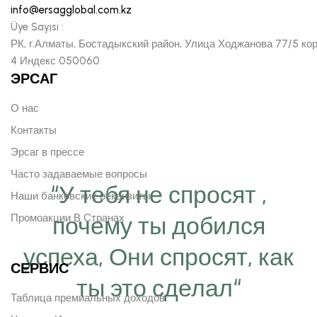
info@ersagglobal.com.kz
Üye Sayısı :
РК, г.Алматы, Бостадыкский район, Улица Ходжанова 77/5 ко
4 Индекс 050060
ЭРСАГ
О нас
Контакты
Эрсаг в прессе
Часто задаваемые вопросы
“У тебя не спросят ,
Наши банковские реквизиты
почему ты добился
Промоакции В Странах
успеха, Они спросят, как
СЕРВИС
ты это сделал“
Таблица премиальных доходов