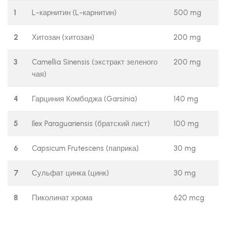
1
L-карнитин (L-карнитин)
500 mg
2
Хитозан (хитозан)
200 mg
3
Camellia Sinensis (экстракт зеленого
200 mg
чая)
4
Гарциния Комбоджа (Garsinia)
140 mg
5
Ilex Paraguariensis (братский лист)
100 mg
6
Capsicum Frutescens (паприка)
30 mg
7
Сульфат цинка (цинк)
30 mg
8
Пиколинат хрома
620 mcg