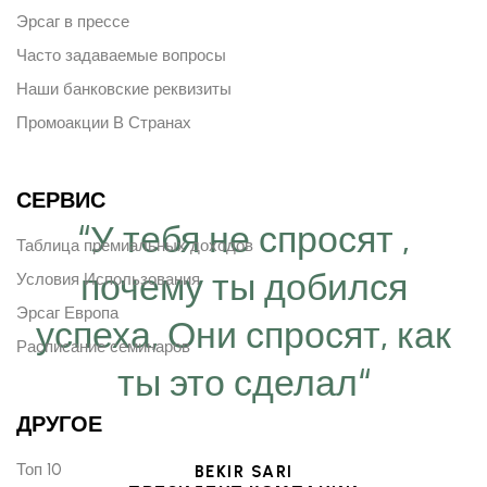
Эрсаг в прессе
Часто задаваемые вопросы
Наши банковские реквизиты
Промоакции В Странах
СЕРВИС
“У тебя не спросят ,
Таблица премиальных доходов
почему ты добился
Условия Использования
Эрсаг Европа
успеха, Они спросят, как
Расписание семинаров
ты это сделал“
ДРУГОЕ
Топ 10
BEKIR SARI