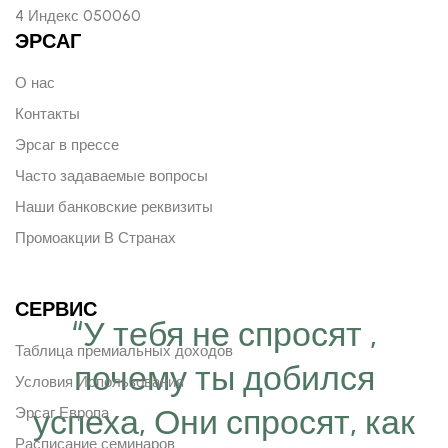
4 Индекс 050060
ЭРСАГ
О нас
Контакты
Эрсаг в прессе
Часто задаваемые вопросы
Наши банковские реквизиты
Промоакции В Странах
СЕРВИС
“У тебя не спросят ,
Таблица премиальных доходов
почему ты добился
Условия Использования
успеха, Они спросят, как
Эрсаг Европа
Расписание семинаров