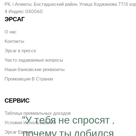
РК, г.Алматы, Бостадыкский район, Улица Ходжанова 77/5 ко
4 Индекс 050060
ЭРСАГ
О нас
Контакты
Эрсаг в прессе
Часто задаваемые вопросы
Наши банковские реквизиты
Промоакции В Странах
СЕРВИС
Таблица премиальных доходов
“У тебя не спросят ,
Условия Использования
почему ты добился
Эрсаг Европа