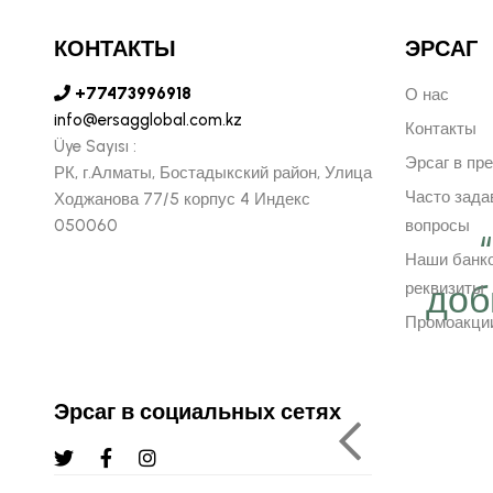
КОНТАКТЫ
ЭРСАГ
+77473996918
О нас
info@ersagglobal.com.kz
Контакты
Üye Sayısı :
Эрсаг в пр
РК, г.Алматы, Бостадыкский район, Улица
Часто зад
Ходжанова 77/5 корпус 4 Индекс
050060
вопросы
 важно работать ещё
Наши банк
ергичнее, передавая
доб
реквизиты
Промоакци
безграничную веру в
ую компанию Эрсаг"
Эрсаг в социальных сетях
ОЛЬФ ПЕЧЕНИЦЫН