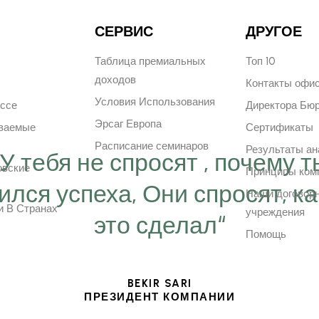
СЕРВИС
ДРУГОЕ
Таблица премиальных
Топ 10
доходов
Контакты офи
Условия Использования
ессе
Директора Бю
Эрсаг Европа
аваемые
Сертификаты
Расписание семинаров
Результаты ан
“У тебя не спросят , почему т
овские
Принципы ком
ился успеха, Они спросят, ка
Наши договор
и В Странах
учреждения
это сделал“
Помощь
BEKIR SARI
ПРЕЗИДЕНТ КОМПАНИИ